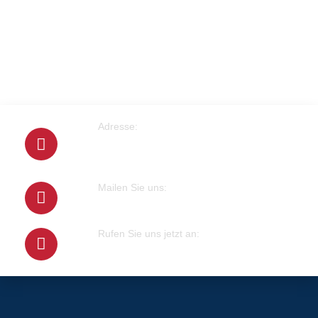
Adresse:
Cranachstrasse 2
64546 Mörfelden-Walldorf
Mailen Sie uns:
info@klempner-verein.de
Rufen Sie uns jetzt an:
+4915679415100