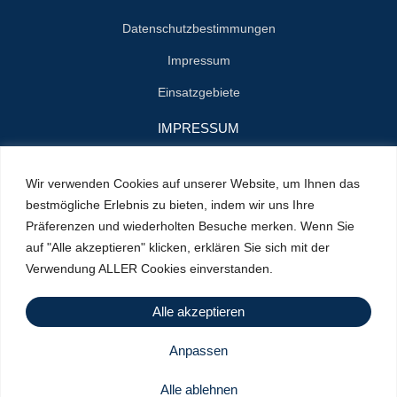
Datenschutzbestimmungen
Impressum
Einsatzgebiete
IMPRESSUM
Name : Herrn Zenon Jan Styn
Wir verwenden Cookies auf unserer Website, um Ihnen das
E-Mail : info@klempner-verein.de
bestmögliche Erlebnis zu bieten, indem wir uns Ihre
Präferenzen und wiederholten Besuche merken. Wenn Sie
Standort : Cranachstrasse 2
auf "Alle akzeptieren" klicken, erklären Sie sich mit der
64546 Mörfelden-Walldorf
Verwendung ALLER Cookies einverstanden.
Handy : +49 156 79415100
Alle akzeptieren
Anpassen
Urheberrecht © 2025 | angetrieben von
Netetechnology
| Alle
Rechte vorbehalten
Alle ablehnen