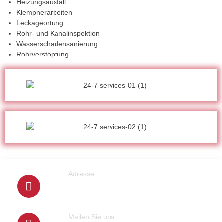
Heizungsausfall
Klempnerarbeiten
Leckageortung
Rohr- und Kanalinspektion
Wasserschadensanierung
Rohrverstopfung
Adresse:
Cranachstrasse 2
64546 Mörfelden-Walldorf
Mailen Sie uns: