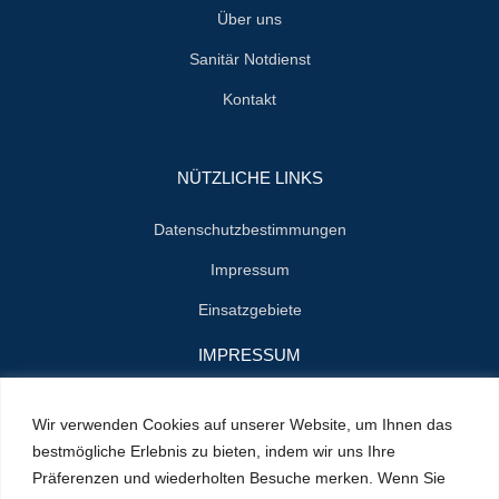
Über uns
Sanitär Notdienst
Kontakt
NÜTZLICHE LINKS
Datenschutzbestimmungen
Impressum
Einsatzgebiete
IMPRESSUM
Name : Herrn Zenon Jan Styn
Wir verwenden Cookies auf unserer Website, um Ihnen das
E-Mail : info@klempner-verein.de
bestmögliche Erlebnis zu bieten, indem wir uns Ihre
Präferenzen und wiederholten Besuche merken. Wenn Sie
Standort : Cranachstrasse 2