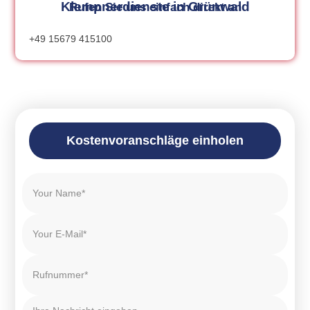
Klempnerdienste in Grünwald
Rufen Sie uns einfach direkt an
+49 15679 415100
Kostenvoranschläge einholen