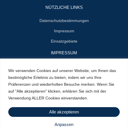
NÜTZLICHE LINKS
Datenschutzbestimmungen
Impressum
Einsatzgebiete
IMPRESSUM
Name : Herrn Zenon Jan Styn
Wir verwenden Cookies auf unserer Website, um Ihnen das
E-Mail : info@klempner-verein.de
bestmögliche Erlebnis zu bieten, indem wir uns Ihre
Präferenzen und wiederholten Besuche merken. Wenn Sie
Standort : Cranachstrasse 2
auf "Alle akzeptieren" klicken, erklären Sie sich mit der
64546 Mörfelden-Walldorf
Verwendung ALLER Cookies einverstanden.
Handy : +49 156 79415100
Alle akzeptieren
Anpassen
Urheberrecht © 2025 | angetrieben von
Netetechnology
| Alle