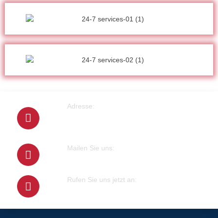
Adresse:
Cranachstrasse 2
64546 Mörfelden-Walldorf
Mailen Sie uns:
info@klempner-verein.de
Rufen Sie uns jetzt an:
+4915679415100