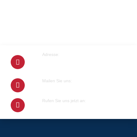
Adresse:
Cranachstrasse 2
64546 Mörfelden-Walldorf
Mailen Sie uns:
info@klempner-verein.de
Rufen Sie uns jetzt an:
+4915679415100