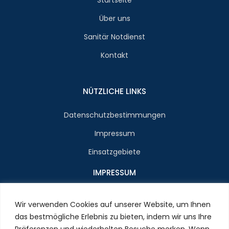
Über uns
Sanitär Notdienst
Kontakt
NÜTZLICHE LINKS
Datenschutzbestimmungen
Impressum
Einsatzgebiete
IMPRESSUM
Name : Herrn Zenon Jan Styn
Wir verwenden Cookies auf unserer Website, um Ihnen
E-Mail : info@klempner-verein.de
das bestmögliche Erlebnis zu bieten, indem wir uns Ihre
Präferenzen und wiederholten Besuche merken. Wenn