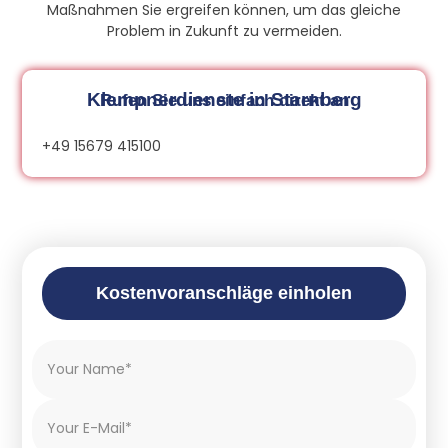
Maßnahmen Sie ergreifen können, um das gleiche
Problem in Zukunft zu vermeiden.
Klempnerdienste in Starnberg
Rufen Sie uns einfach direkt an
+49 15679 415100
Kostenvoranschläge einholen