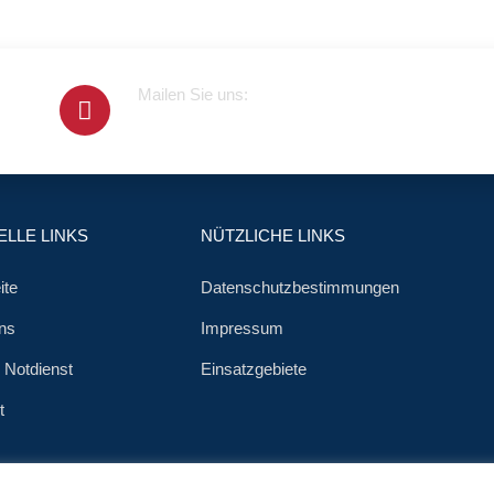
Mailen Sie uns:
info@klempner-verein.de
LLE LINKS
NÜTZLICHE LINKS
ite
Datenschutzbestimmungen
ns
Impressum
r Notdienst
Einsatzgebiete
t