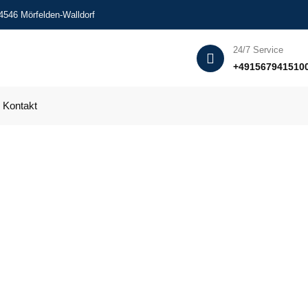
4546 Mörfelden-Walldorf
24/7 Service
+491567941510
Kontakt
mpnerdienste in Moo