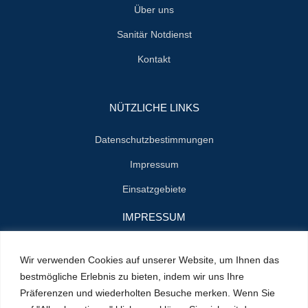
Über uns
Sanitär Notdienst
Kontakt
NÜTZLICHE LINKS
Datenschutzbestimmungen
Impressum
Einsatzgebiete
IMPRESSUM
Name : Herrn Zenon Jan Styn
Wir verwenden Cookies auf unserer Website, um Ihnen das
E-Mail : info@klempner-verein.de
bestmögliche Erlebnis zu bieten, indem wir uns Ihre
Präferenzen und wiederholten Besuche merken. Wenn Sie
Standort : Cranachstrasse 2