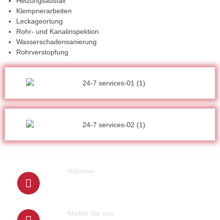
Heizungsausfall
Klempnerarbeiten
Leckageortung
Rohr- und Kanalinspektion
Wasserschadensanierung
Rohrverstopfung
Adresse:
Cranachstrasse 2
64546 Mörfelden-Walldorf
Mailen Sie uns: