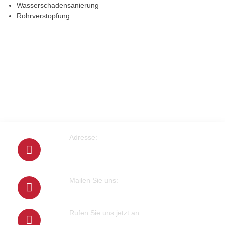
Wasserschadensanierung
Rohrverstopfung
Adresse:
Cranachstrasse 2
64546 Mörfelden-Walldorf
Mailen Sie uns:
info@klempner-verein.de
Rufen Sie uns jetzt an:
+4915679415100