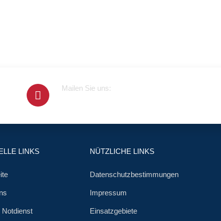
Mailen Sie uns:
info@klempner-verein.de
LLE LINKS
NÜTZLICHE LINKS
ite
Datenschutzbestimmungen
ns
Impressum
r Notdienst
Einsatzgebiete