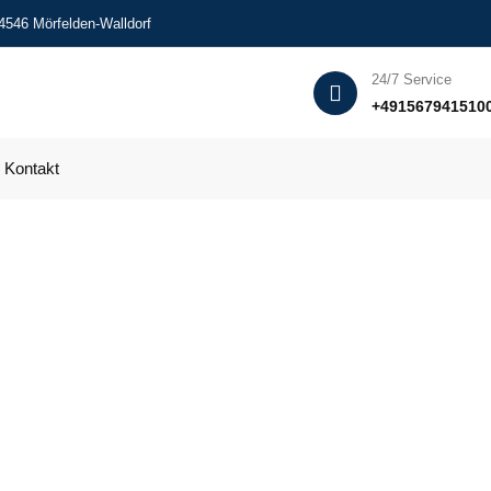
4546 Mörfelden-Walldorf
24/7 Service
+491567941510
Kontakt
Klempner Notdienst