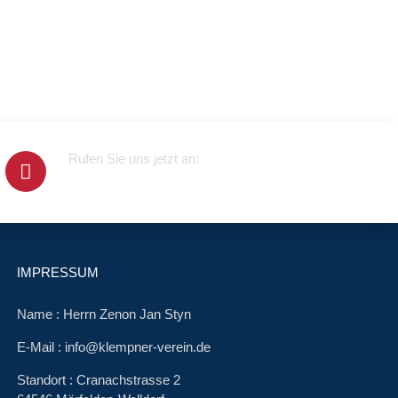
Rufen Sie uns jetzt an:
+4915679415100
IMPRESSUM
Name : Herrn Zenon Jan Styn
E-Mail : info@klempner-verein.de
Standort : Cranachstrasse 2