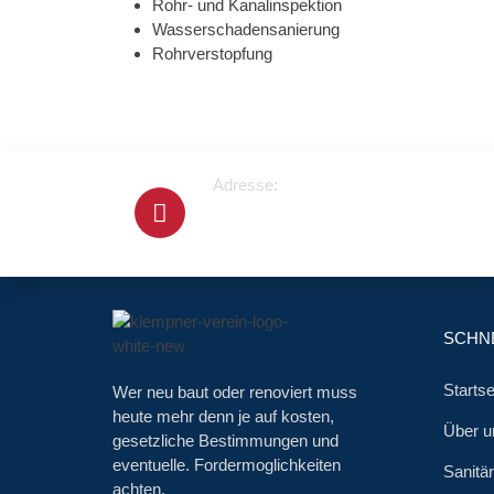
Rohr- und Kanalinspektion
Wasserschadensanierung
Rohrverstopfung
Adresse:
Cranachstrasse 2
64546 Mörfelden-Walldorf
SCHNE
Startse
Wer neu baut oder renoviert muss
heute mehr denn je auf kosten,
Über u
gesetzliche Bestimmungen und
eventuelle. Fordermoglichkeiten
Sanitä
achten.