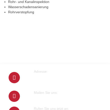
Rohr- und Kanalinspektion
Wasserschadensanierung
Rohrverstopfung
Adresse:
Cranachstrasse 2
64546 Mörfelden-Walldorf
Mailen Sie uns:
info@klempner-verein.de
Rufen Sie uns jetzt an: