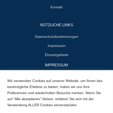
Kontakt
NÜTZLICHE LINKS
Datenschutzbestimmungen
Impressum
Einsatzgebiete
IMPRESSUM
Name : Herrn Zenon Jan Styn
Wir verwenden Cookies auf unserer Website, um Ihnen das
E-Mail : info@klempner-verein.de
bestmögliche Erlebnis zu bieten, indem wir uns Ihre
Präferenzen und wiederholten Besuche merken. Wenn Sie
Standort : Cranachstrasse 2
auf "Alle akzeptieren" klicken, erklären Sie sich mit der
64546 Mörfelden-Walldorf
Verwendung ALLER Cookies einverstanden.
Handy : +49 156 79415100